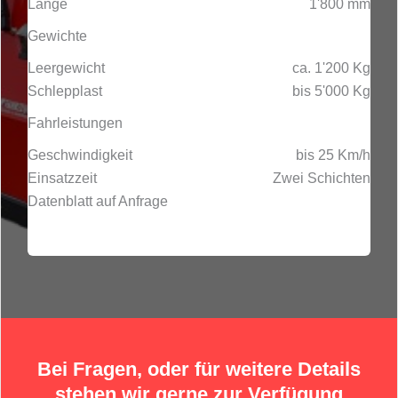
Länge
1'800 mm
Gewichte
Leergewicht
ca. 1'200 Kg
Schlepplast
bis 5'000 Kg
Fahrleistungen
Geschwindigkeit
bis 25 Km/h
Einsatzzeit
Zwei Schichten
Datenblatt auf Anfrage
Bei Fragen, oder für weitere Details
stehen wir gerne zur Verfügung