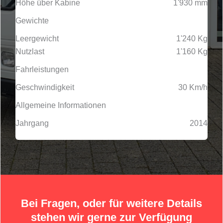
Höhe über Kabine
1'930 mm
Gewichte
Leergewicht
1'240 Kg
Nutzlast
1'160 Kg
Fahrleistungen
Geschwindigkeit
30 Km/h
Allgemeine Informationen
Jahrgang
2014
Bei Fragen, oder für weitere Details
stehen wir gerne zur Verfügung